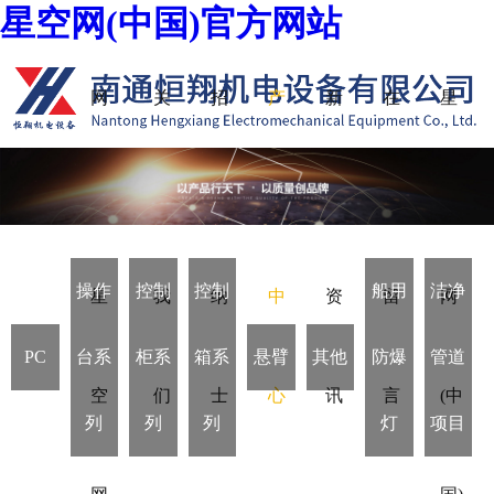
星空网(中国)官方网站
网
关
招
产
新
在
星
站
于
贤
品
闻
线
空
操作
控制
控制
船用
洁净
星
我
纳
中
资
留
网
PC
台系
柜系
箱系
悬臂
其他
防爆
管道
空
们
士
心
讯
言
(中
列
列
列
灯
项目