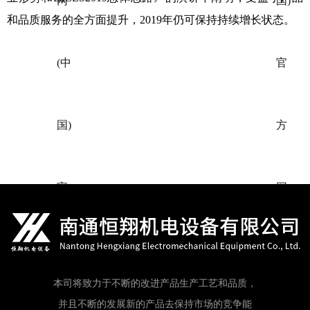
网
国)
和品质服务的全方面提升，2019年仍可保持持续增长状态。
(中
官
国)
方
官
网
方
站
本司将致力于不断的改进产品生产工艺和品质，
并且不断的发展新的产品去保持市场的竞争能