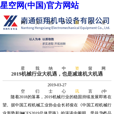
星空网(中国)官方网站
网
关
招
产
新
在
星
站
于
贤
品
闻
线
空
星
我
纳
中
资
留
网
2019机械行业大机遇，也是减速机大机遇
2019-03-27
空
们
士
心
讯
言
(中
随着2018的落幕，2019机械行业的稳固持续发展即将在
望。据中国工程机械工业协会会长祁俊在《中国工程机械行
业形势和BICES2019总体思路》的演讲中阐明，受益于产品