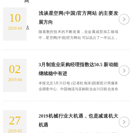
网
空网(中国)官方网站 ，具体譬如利用板材制作烟
囱、铁...
浅谈星空网(中国)官方网站 的主要发
10
展方向
站
2019-04
随着数控技术的不断发展，在金属成型加工领域
中，星空网(中国)官方网站 可以说占了一半以上，
同时星空网(中国)官方网站 业是机械作业的基础行
业之一。星空网(中国)官方网站 能在短短的几年时
间里发展那么快，不仅仅是因为技术的提高，还因
为其本身的应用范围...
3月制造业采购经理指数达50.5 新动能
02
继续稳中有进
2019-04
本报北京3月31日电 (记者杜海涛)国家统计局服务
业调查中心、中国物流与采购联合会31日联合发布
数据：3月份中国制造业采购经理指数(PMI)为
50.5%‎，较上月回升1.3个百分点。连续3个月...
2019机械行业大机遇，也是减速机大
27
机遇
2019-03