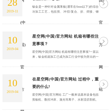
28
网
国)
钣金是一种针对金属薄板(通常在6mm以下)的综合
2019-11
冷加工工艺，包括剪、冲/切/复合、折、焊接、铆
接、拼接、成型(如汽车车身)等。其显著的特征就
是同一零件厚度一致。通过钣金工艺加工出的产品
(中
官
叫做钣金件。不同...
星空网(中国)官方网站 机箱有哪些注
10
意事项？
国)
方
2019-04
星空网(中国)官方网站 机箱有哪些注意事项?一直以
来，钣金机箱加工已成为加工行业中较为突出的一
种加工形式，如今很多电子产品的外壳都采用强度
官
好，寿命长的钣金材质。那么钣金机箱在加工中，
网
有哪些注意事项?
在星空网(中国)官方网站 过程中，重
10
要的什么?
方
站
2019-04
星空网(中国)官方网站 工厂一般来说基本设备包括
剪板机、数控冲床、激光等离子、水射流切割机、
复合机、折弯机以及各种辅助设备如：开卷机、校
平机、去毛刺机、点焊机等。金属板材加工就叫星