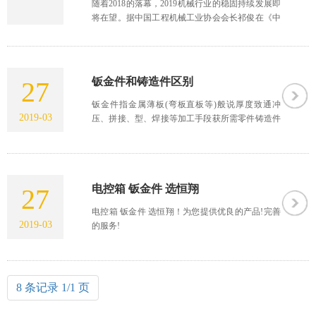
随着2018的落幕，2019机械行业的稳固持续发展即
将在望。据中国工程机械工业协会会长祁俊在《中
国工程机械行业形势和BICES2019总体思路》的演
讲中阐明，受益于产品和品质服务的全方面提升，
2019...
钣金件和铸造件区别
27
钣金件指金属薄板(弯板直板等)般说厚度致通冲
2019-03
压、拼接、型、焊接等加工手段获所需零件铸造件
通浇铸(其进行各种加工)形状简单复杂般型零件用
作基座、床身、工作台等抗震性能机床用铸造材料
灰铸铁铸造轴承合金等
电控箱 钣金件 选恒翔
27
电控箱 钣金件 选恒翔！为您提供优良的产品!完善
2019-03
的服务!
8 条记录 1/1 页